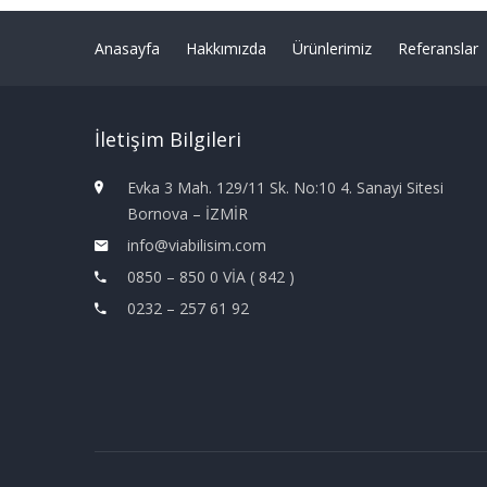
Anasayfa
Hakkımızda
Ürünlerimiz
Referanslar
İletişim Bilgileri
Evka 3 Mah. 129/11 Sk. No:10 4. Sanayi Sitesi
Bornova – İZMİR
info@viabilisim.com
0850 – 850 0 VİA ( 842 )
0232 – 257 61 92