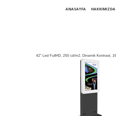
ANASAYFA
HAKKIMIZDA
42" Led FullHD, 250 cd/m2, Dinamik Kontrast, 1
Infrared Dual Touch Dokunmatik
Intel J1900 2.4 Ghz. / Fansız Endüstriyel
Intel Atom Anakart ( Vga / Ses / Lan )
Intel Exter. Graphics 64 MB on board
Intel ICH4 on board, AC97 codecs
4096 MB 1333 MHz DDR3
120 GB SSD